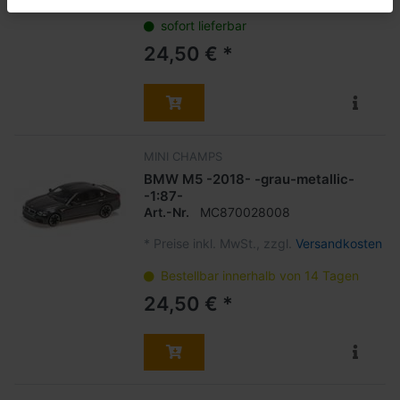
sofort lieferbar
24,50 € *
MINI CHAMPS
BMW M5 -2018- -grau-metallic-
-1:87-
Art.-Nr.
MC870028008
*
Preise inkl. MwSt., zzgl.
Versandkosten
Bestellbar innerhalb von 14 Tagen
24,50 € *