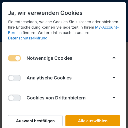
Ja, wir verwenden Cookies
Sie entscheiden, welche Cookies Sie zulassen oder ablehnen.
Ihre Entscheidung können Sie jederzeit in Ihrem
My-Account-
Bereich
ändern. Weitere Infos auch in unserer
Menü
Anmelden
Shopaktualisierung
Warenkorb
Datenschutzerklärung
.
Minichamps
Notwendige Cookies
1-12
von
12
Filtern
Sortieren
Analytische Cookies
Cookies von Drittanbietern
MINI CHAMPS
BMW M5 -2018- -dunkelblau-
metallic- -1:87-
Art.-Nr.
MC870028006
Auswahl bestätigen
Alle auswählen
*
Preise inkl. MwSt., zzgl.
Versandkosten