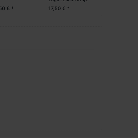
(weiß / rot)
50 € *
17,50 € *