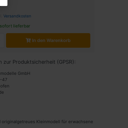
 *
l.
Versandkosten
sofort lieferbar
In den Warenkorb
n zur Produktsicherheit (GPSR):
urmodelle GmbH
6-47
hofen
de
 originalgetreues Kleinmodell für erwachsene