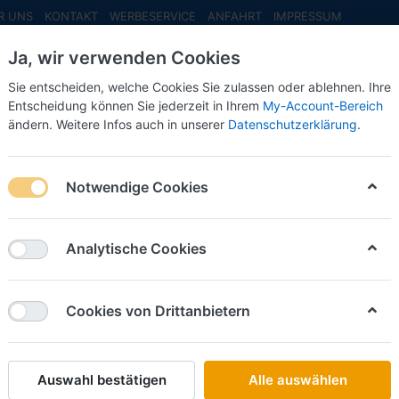
R UNS
KONTAKT
WERBESERVICE
ANFAHRT
IMPRESSUM
Ja, wir verwenden Cookies
Sie entscheiden, welche Cookies Sie zulassen oder ablehnen. Ihre
Entscheidung können Sie jederzeit in Ihrem
My-Account-Bereich
ändern. Weitere Infos auch in unserer
Datenschutzerklärung
.
INFO MAI
NEU EINGETROFFEN
NEUHEITEN VORB
behör
Auflieger
Schubboden / Walking Floor - Auflieger
Notwendige Cookies
 schwarz)
Schlüter Sorti
Analytische Cookies
Medi Sc
(grau, P
Cookies von Drittanbietern
Art.-Nr.
Auswahl bestätigen
Alle auswählen