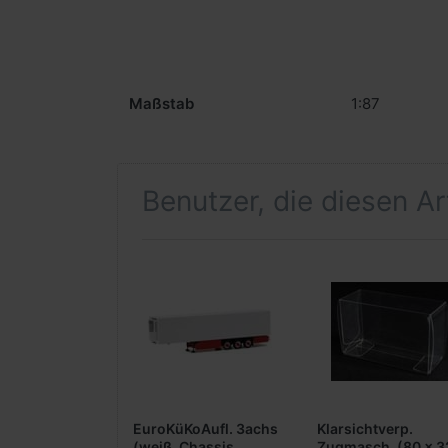
Maßstab
1:87
Benutzer, die diesen A
EuroKüKoAufl. 3achs
Klarsichtverp.
(weiß, Chassis
Zugmasch. (80 x 3