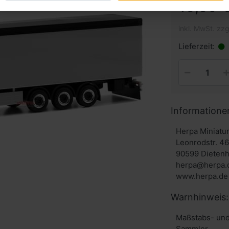
13,80 €
inkl. MwSt. zzg
Lieferzeit:
Informatione
Herpa Miniat
Leonrodstr. 4
90599 Dieten
herpa@herpa.
www.herpa.de
Warnhinweis:
Maßstabs- und
Sammler.