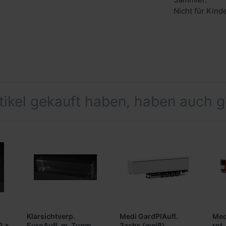
Nicht für Kind
rtikel gekauft haben, haben auch 
Klarsichtverp.
Medi GardPlAufl.
Med
2 x
EuroAufl. m. Zugm.
3achs (weiß)
rot