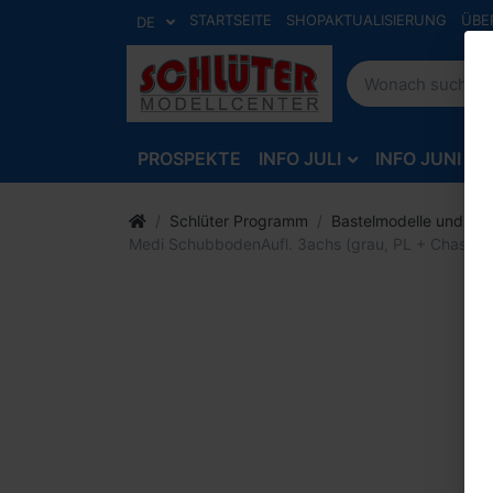
STARTSEITE
SHOPAKTUALISIERUNG
ÜBE
DE
PROSPEKTE
INFO JULI
INFO JUNI
Schlüter Programm
Bastelmodelle und Zu
Medi SchubbodenAufl. 3achs (grau, PL + Chassis