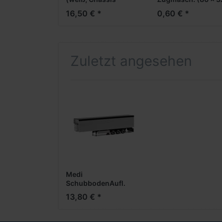
schwarz,
50 mm)
16,50 € *
0,60 € *
Palettenkasten +
Unterfahrschutz rot)
Zuletzt angesehen
Medi
SchubbodenAufl.
3achs (grau, PL +
13,80 € *
Chassis schwarz)