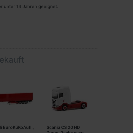
er unter 14 Jahren geeignet.
gekauft
i EuroKüKoAufl.,
Scania CS 20 HD
Zugm. 2achs vvsp.