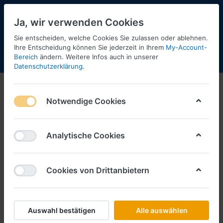
Ja, wir verwenden Cookies
Sie entscheiden, welche Cookies Sie zulassen oder ablehnen.
Ihre Entscheidung können Sie jederzeit in Ihrem
My-Account-
Bereich
ändern. Weitere Infos auch in unserer
Menü
Anmelden
Shopaktualisierung
Warenkorb
Datenschutzerklärung
.
Schlüter Sortiment
Notwendige Cookies
1-11
von
11
Filtern
Sortieren
Analytische Cookies
Cookies von Drittanbietern
SCHLÜTER SORTIMENT
Cargo Parts, MAN TGX vvsp.
EuroKoAufl. -PC- -- sehr geringe
Stückzahl --
Auswahl bestätigen
Alle auswählen
Art.-Nr.
440589