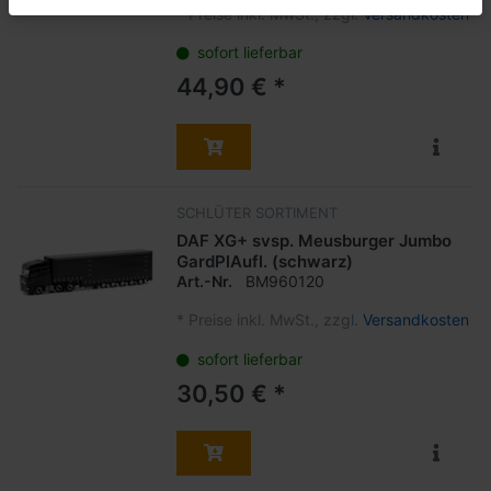
*
Preise inkl. MwSt., zzgl.
Versandkosten
sofort lieferbar
44,90 € *
SCHLÜTER SORTIMENT
DAF XG+ svsp. Meusburger Jumbo
GardPlAufl. (schwarz)
Art.-Nr.
BM960120
*
Preise inkl. MwSt., zzgl.
Versandkosten
sofort lieferbar
30,50 € *