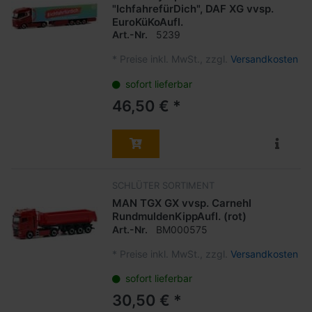
"IchfahrefürDich", DAF XG vvsp.
EuroKüKoAufl.
Art.-Nr.
5239
*
Preise inkl. MwSt., zzgl.
Versandkosten
sofort lieferbar
46,50 € *
SCHLÜTER SORTIMENT
MAN TGX GX vvsp. Carnehl
RundmuldenKippAufl. (rot)
Art.-Nr.
BM000575
*
Preise inkl. MwSt., zzgl.
Versandkosten
sofort lieferbar
30,50 € *